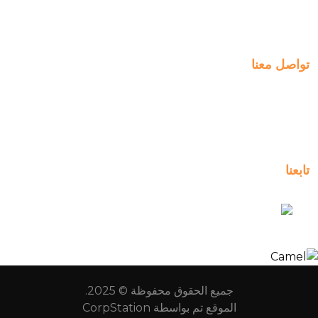
ManageBac
التواصل
تواصل معنا
Al-Jahra, P.O. Box: 3125,
Al-Jahra City 01033, Kuwait
(+965) 2458 1118
تابعنا
kuwait_bilingual_school
جميع الحقوق محفوظة © 2025.
الموقع تم بواسطة
CorpStation