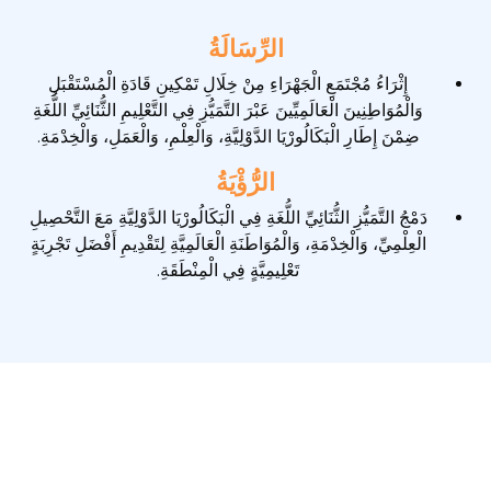
الرِّسَالَةُ
إِثْرَاءُ مُجْتَمَعِ الْجَهْرَاءِ مِنْ خِلَالِ تَمْكِينِ قَادَةِ الْمُسْتَقْبَلِ
وَالْمُوَاطِنِينَ الْعَالَمِيِّينَ عَبْرَ التَّمَيُّزِ فِي التَّعْلِيمِ الثُّنَائِيِّ اللُّغَةِ
ضِمْنَ إِطَارِ الْبَكَالُورْيَا الدَّوْلِيَّةِ، وَالْعِلْمِ، وَالْعَمَلِ، وَالْخِدْمَةِ.
الرُّؤْيَةُ
دَمْجُ التَّمَيُّزِ الثُّنَائِيِّ اللُّغَةِ فِي الْبَكَالُورْيَا الدَّوْلِيَّةِ مَعَ التَّحْصِيلِ
الْعِلْمِيِّ، وَالْخِدْمَةِ، وَالْمُوَاطَنَةِ الْعَالَمِيَّةِ لِتَقْدِيمِ أَفْضَلِ تَجْرِبَةٍ
تَعْلِيمِيَّةٍ فِي الْمِنْطَقَةِ.