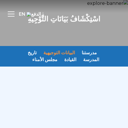
الدفع
EN
اسْتِكْشَافُ بَيَانَاتِ التَّوْجِيهِ
مدرستنا
البيانات التوجيهية
تاريخ
المدرسة
القيادة
مجلس الأمناء