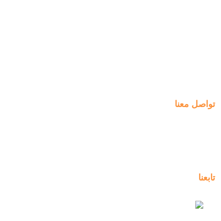
الخطط الأسبوعية
انضم الينا
الدفع
التعلم
التوظيف
الخبرات
ManageBac
التواصل
تواصل معنا
Al-Jahra, P.O. Box: 3125,
Al-Jahra City 01033, Kuwait
(+965) 2458 1118
تابعنا
kuwait_bilingual_school