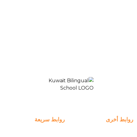
احتفال KBS بعيد القرقيعان يجلب الفرح والتقاليد إلى
المجتمع
المدرسة ثنائية اللغة الكويت 2
روابط أخرى
روابط سريعة
التسجيل
روابط سريعة