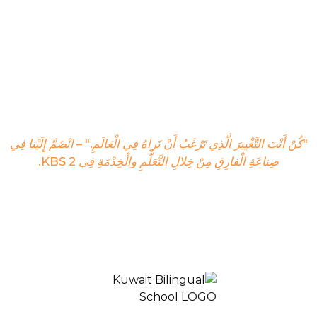
يِيرَ الَّذِي تَرْغَبُ أَنْ تَراهُ فِي الْعَالَمِ." – انْضَمَّ إِلَيْنا فِي
ْفارِقِ مِنْ خِلالِ التَّعَلُّمِ والْخِدْمَةِ فِي KBS 2.