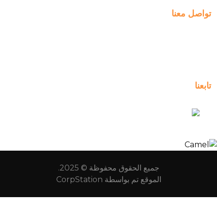
Al-Jahra, P.
Al-Jahra City 01
kuwait_bilingual_school
جميع الحقوق محفوظة © 2025.
الموقع تم بواسطة
CorpStation