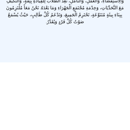
الْعَمَلِ، وَالتَّأَمُّلِ، نُعِدُّ الطُّلَّابَ لِلْقِيَادَةِ بِثِقَةٍ، وَالتَّكَيُّفِ
، وَخِدْمَةِ مُجْتَمَعِ الْجَهْرَاءِ وَمَا بَعْدَهُ. نَحْنُ مَعَاً مُلْتَزِمُونَ
مُتَنَوِّعَةٍ، تَحْتَرِمُ الْجَمِيعَ، وَتَدْعَمُ كُلَّ طَالِبٍ، حَيْثُ يُسْمَعُ
صَوْتُ كُلِّ فَرْدٍ وَيُقَدَّرُ.
التَّعَلُّمُ فِي بَرْنَامَجِ السَّنَوَاتِ الْمُتَوَسِّطَةِ
(MYP)