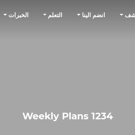
شف
انضم الينا
التعلم
الخبرات
Weekly Plans 1234