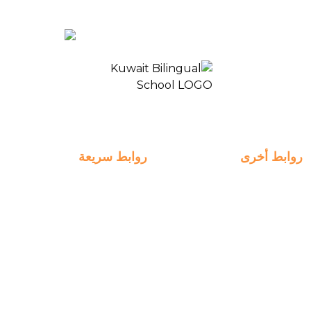
الدفع
EN
المدرسة ثنائية اللغة الكويت 2
روابط أخرى
روابط سريعة
التسجيل
روابط سريعة
الخطط الأسبوعية
انضم الينا
الدفع
التعلم
التوظيف
الخبرات
ManageBac
التواصل