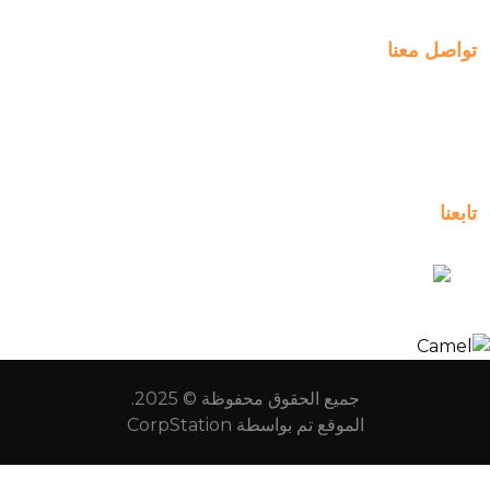
تواصل معنا
Al-Jahra, P.O. Box: 3125,
Al-Jahra City 01033, Kuwait
(+965) 2458 1118
تابعنا
kuwait_bilingual_school
جميع الحقوق محفوظة © 2025.
الموقع تم بواسطة
CorpStation