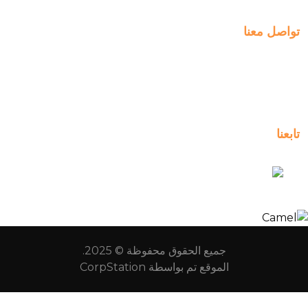
تواصل معنا
Al-Jahra, P.O. Box: 3125,
Al-Jahra City 01033, Kuwait
(+965) 2458 1118
تابعنا
kuwait_bilingual_school
جميع الحقوق محفوظة © 2025.
الموقع تم بواسطة
CorpStation