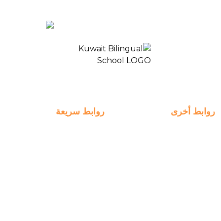
الدفع
EN
المدرسة ثنائية اللغة الكويت 2
روابط أخرى
روابط سريعة
التسجيل
روابط سريعة
الخطط الأسبوعية
انضم الينا
الدفع
التعلم
التوظيف
الخبرات
ManageBac
التواصل