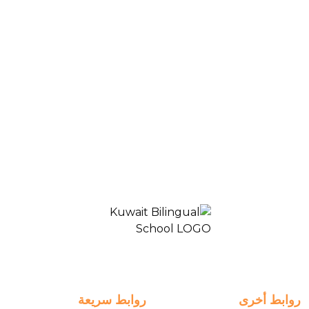
Blogs & News
High School- classroom-Grade10-Design AR
المدرسة ثنائية اللغة الكويت 2
روابط أخرى
روابط سريعة