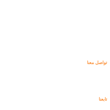
التسجيل
روابط سريعة
الخطط الأسبوعية
انضم الينا
الدفع
التعلم
التوظيف
الخبرات
ManageBac
التواصل
تواصل معنا
Al-Jahra, P.O. Box: 3125,
Al-Jahra City 01033, Kuwait
(+965) 2458 1118
تابعنا