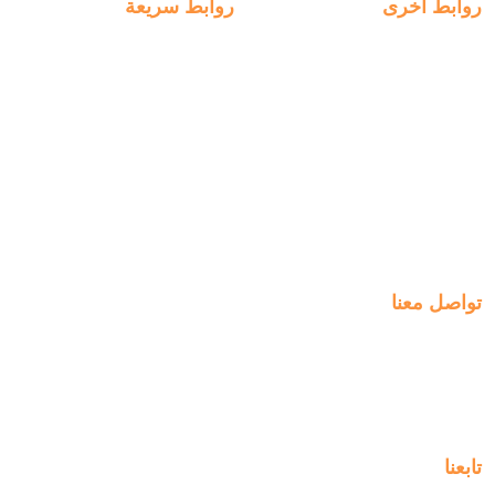
روابط أخرى
روابط سريعة
التسجيل
روابط سريعة
الخطط الأسبوعية
انضم الينا
الدفع
التعلم
التوظيف
الخبرات
ManageBac
التواصل
تواصل معنا
Al-Jahra, P.O. Box: 3125,
Al-Jahra City 01033, Kuwait
(+965) 2458 1118
تابعنا