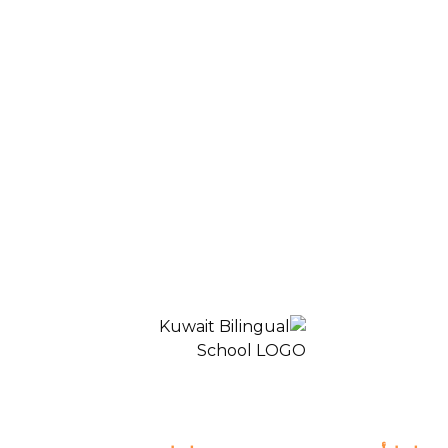
Blogs & News
High School- classroom-Grade11-Pre-Chemistry-2
AR
المدرسة ثنائية اللغة الكويت 2