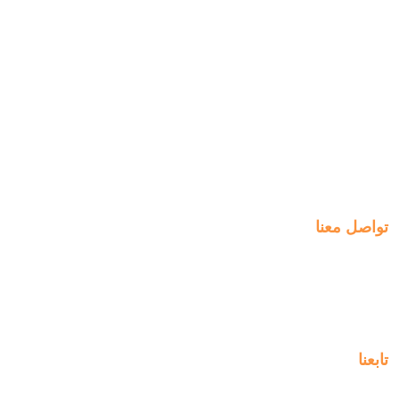
التسجيل
روابط سريعة
الخطط الأسبوعية
انضم الينا
الدفع
التعلم
التوظيف
الخبرات
ManageBac
التواصل
تواصل معنا
Al-Jahra, P.O. Box: 3125,
Al-Jahra City 01033, Kuwait
(+965) 2458 1118
تابعنا