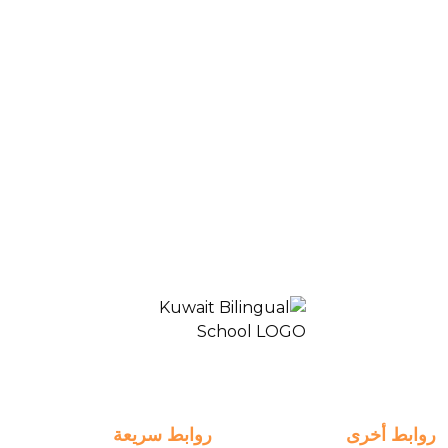
Blogs & News
Middle School- Online-Grade8B AR
المدرسة ثنائية اللغة الكويت 2
روابط أخرى
روابط سريعة