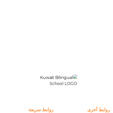
Blogs & News
Primary School-Classroom-Grade4-Islamic AR
المدرسة ثنائية اللغة الكويت 2
روابط أخرى
روابط سريعة