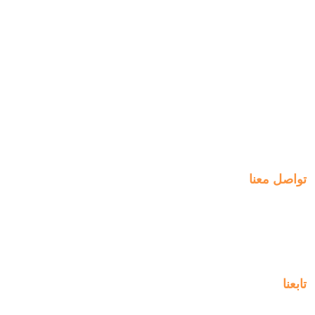
التسجيل
روابط سريعة
الخطط الأسبوعية
انضم الينا
الدفع
التعلم
التوظيف
الخبرات
ManageBac
التواصل
تواصل معنا
Al-Jahra, P.O. Box: 3125,
Al-Jahra City 01033, Kuwait
(+965) 2458 1118
تابعنا