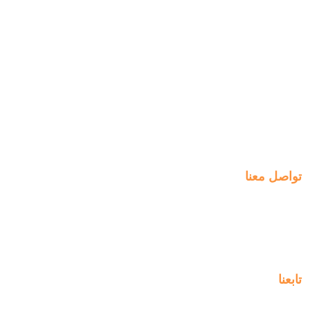
التسجيل
روابط سريعة
الخطط الأسبوعية
انضم الينا
الدفع
التعلم
التوظيف
الخبرات
ManageBac
التواصل
تواصل معنا
Al-Jahra, P.O. Box: 3125,
Al-Jahra City 01033, Kuwait
(+965) 2458 1118
تابعنا