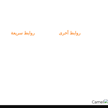
الصفحة الرئيسية
اكت
روابط أخرى
روابط سريعة
التسجيل
روابط سريعة
الخطط الأسبوعية
انضم الينا
الدفع
التعلم
التوظيف
الخبرات
ManageBac
التواصل