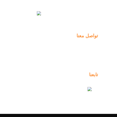
التواصل
الدفع
EN
تواصل معنا
Al-Jahra, P.O. Box: 3125,
Al-Jahra City 01033, Kuwait
(+965) 2458 1118
تابعنا
kuwait_bilingual_school